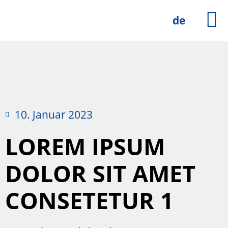
de
Professionell
Strat
Integrati
Bau
Bautec
Lebens
Wohnung
Lebens
10. Januar 2023
LOREM IPSUM
DOLOR SIT AMET
CONSETETUR 1