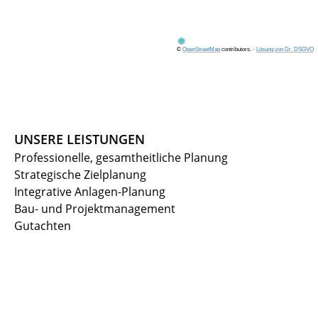
©
OpenStreetMap
contributors.
·
Lösung von Dr. DSGVO
UNSERE LEISTUNGEN
Professionelle, gesamtheitliche Planung
Strategische Zielplanung
Integrative Anlagen-Planung
Bau- und Projektmanagement
Gutachten
Bautechnische Beratung
Energiekonzepte
BRANCHEN